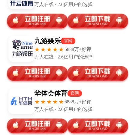
津门虎队的视频总结会开了足足40分钟，教练组针对比
赛中暴露的问题进行了认真分析，以帮助球员们尽快调
整好心态。此外，这场比赛所暴露的把握机会能力差的
问题，也是接下来的全队训练的重点。当然，教练组对
于全队的首场表现还是给予了高度肯定。
首轮比赛中浪费一次禁区内射门良机的苏缘杰，在谈到
总结工作时透露：“我们已经很久没有回到主场比赛了，