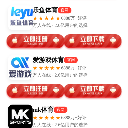
主要问题还是出在心态方面。全队目前最重要的工作就
是尽快调整好心态，教练组也给我们疏解了压力。”
苏缘杰在谈到这场比赛的得失时表示：“我们在传中还有
地面短传渗透方面，其实都给对手制造过很多威胁。在
传球和控球率方面，尤其是射门次数上都占据了优势。
当然，最后一传一射需要加强。”
苏缘杰认为上一场比赛率先丢球，主要是防守时沟通的
问题，“我们整体防守没有失位，但在呼应方面做得不
够。”苏缘杰坦言打完首场比赛之后身体比较疲劳，“第
一场比赛来了这么多球迷，心态、体力都比较投入，消
耗很大，今天还处于疲劳状态，明后天会恢复。”
首轮比赛浙江队主场输球，他们对第二轮比赛期望值可
想而知。苏缘杰说：“这个赛季的16支队伍都具备了比较
强的实力，也有一些特点比较鲜明的球员。接下来是我