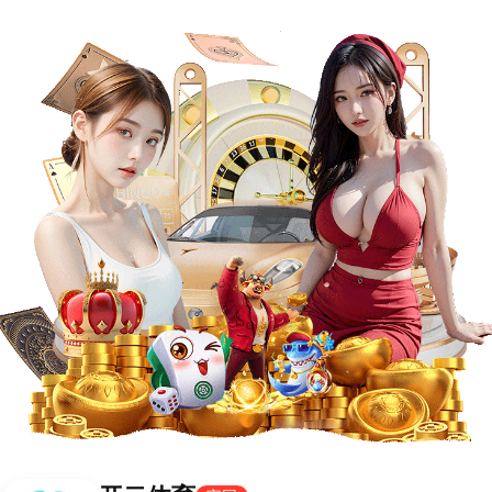
首页
nba
英超
意甲
法甲
德甲
西甲
欧冠
关于我们
46
298
赛错失4记罚球，麦基投篮7中
0中4得8分8板2助
二场比赛，北京北汽客场历经加时赛以99-102憾负