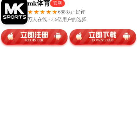
官网-丁宁2019征程
500彩票服务-2026苏超十三
官 盼奥运年展现真正
队主客场比赛服正式发布，
“十三太保”都有专属设计
6-06
231
2026-06-05
221