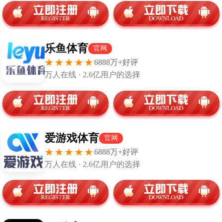
现已重返球队训练，他在本周的康复过程中首次部分
训练场上进行了个人训练。
国家队任务的球员也已归队，其中包括拜尔、安东、
贝克复出的过程，并为大家捕捉到了最佳瞬间。