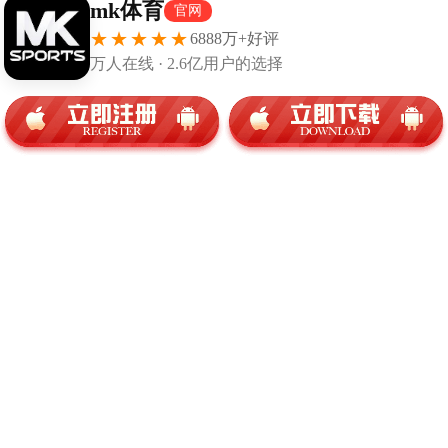
官网-丁宁2019征程
500彩票服务-2026苏超十三
官 盼奥运年展现真正
队主客场比赛服正式发布，
“十三太保”都有专属设计
6-06
235
2026-06-05
225
资讯-【冠军皇马评
500彩票官网-2分3分7分！
青结构优化 替补席晾
女篮31岁王牌总决赛完全迷
失？宫鲁鸣世界杯还能信她
5-11
207
2026-05-10
199