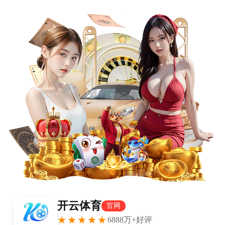
英超
正文内容
首页
xiaoqiao
2026年05月10日 08:11
308
500彩票官网-热火输球因防守不
佳？三分频频打铁或才是主因
体坛周报全媒体记者 季孟年
热火本有机会在今天便提前锁定东部冠军，但他们却在
下半场被对手所逆转。防守端的突然断电是球队输球的
原因所在，但热火队在进攻端的发挥同样也不能算出
色。尤其是在三分线外，热火队36次出手仅仅命中7