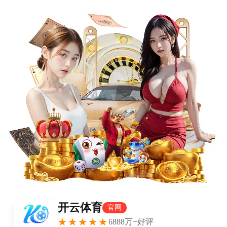
意甲
正文内容
首页
xiaoqiao
2025年09月12日 06:01
386
500彩票平台-近44次德国杯对阵低
级别球队，其中42次拜仁晋级下一轮